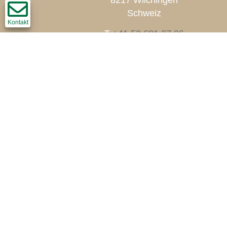
8217 Wilchingen
Schweiz
Kontakt
T
+41 52 681 27 36
F +41 52 681 45 60
info@thomi-holzbau.ch
Impressum
Disclaimer
Datenschutz