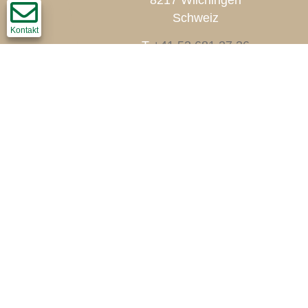
8217 Wilchingen
Schweiz
Kontakt
T
+41 52 681 27 36
F +41 52 681 45 60
info@thomi-holzbau.ch
Impressum
Disclaimer
Datenschutz