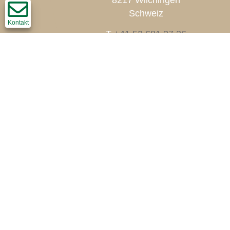
8217 Wilchingen
Schweiz
Kontakt
T
+41 52 681 27 36
F +41 52 681 45 60
info@thomi-holzbau.ch
Impressum
Disclaimer
Datenschutz