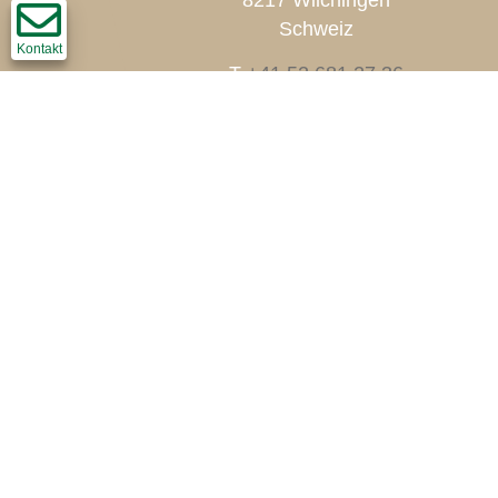
8217 Wilchingen
Schweiz
Kontakt
T
+41 52 681 27 36
F +41 52 681 45 60
info@thomi-holzbau.ch
Impressum
Disclaimer
Datenschutz