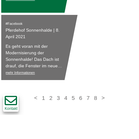
Facebook
Pferdehof Sonnenhalde | 8.
April 2021
Es geht voran mit der
Modernisierung der
Sonnenhalde! Das Dach ist
drauf, die Fenster im neuen
Reiterstübli sind drin – jetzt
mehr Informationen
geht es an die Fassade und
den Innenausbau. Wenns so
weitergeht, können wir ab
<
1
2
3
4
5
6
7
8
>
Juni die Aussicht von der
neuen Terrasse ins Bibertal
Kontakt
geniessen. Die Vorfreude ist
riesig!