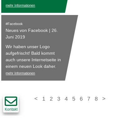
Wilchingen!
mehr Informationen
Facebook
Neues von Facebook | 26.
Juni 2019
Wir haben unser Logo
aufgefrischt! Bald kommt
auch unsere Internetseite in
einem neuen Look daher.
mehr Informationen
<
1
2
3
4
5
6
7
8
>
Kontakt